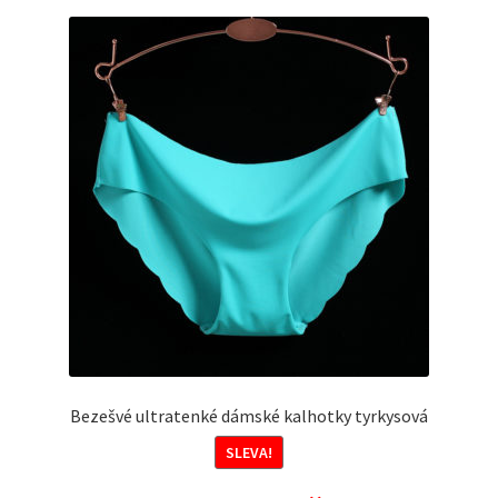
variant.
Možnosti
lze
vybrat
na
stránce
produktu
Bezešvé ultratenké dámské kalhotky tyrkysová
SLEVA!
Původní
Aktuální