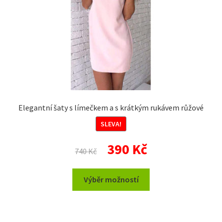
produktu
Elegantní šaty s límečkem a s krátkým rukávem růžové
SLEVA!
Původní
Aktuální
390
Kč
740
Kč
cena
cena
byla:
je:
Tento
Výběr možností
740 Kč.
390 Kč.
produkt
má
více