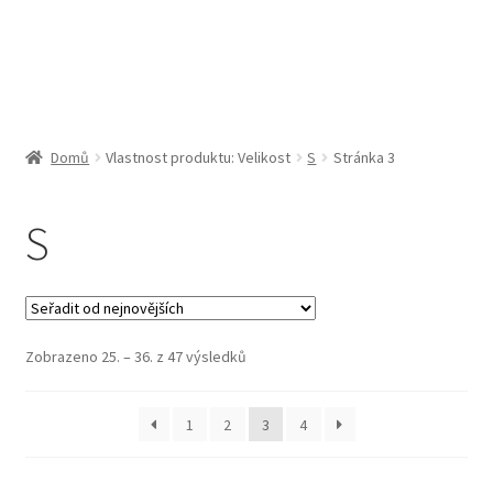
Obchodní podmínky
Pokladna
Pokyny pro celní řízení
Domů
Vlastnost produktu: Velikost
S
Stránka 3
Reklamační řád
S
Zásady cookies (EU)
Seřazeno
Zobrazeno 25. – 36. z 47 výsledků
od
nejnovějších
1
2
3
4