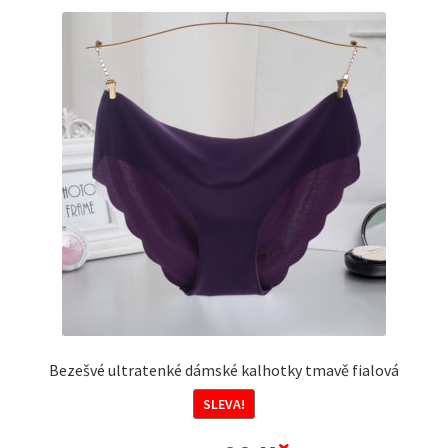
variant.
Možnosti
lze
vybrat
na
stránce
produktu
Bezešvé ultratenké dámské kalhotky tmavě fialová
SLEVA!
Původní
Aktuální