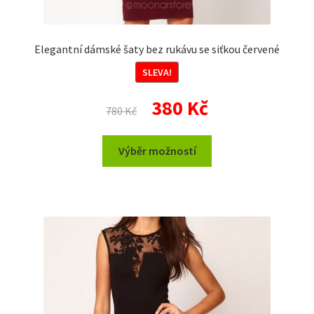
Elegantní dámské šaty bez rukávu se siťkou červené
SLEVA!
Původní
Aktuální
380
Kč
780
Kč
cena
cena
byla:
je:
Tento
Výběr možností
780 Kč.
380 Kč.
produkt
má
více
variant.
Možnosti
lze
vybrat
na
stránce