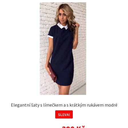
variant.
Možnosti
lze
vybrat
na
stránce
produktu
Elegantní šaty s límečkem a s krátkým rukávem modré
SLEVA!
Původní
Aktuální