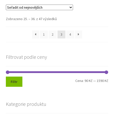
variant.
Možnosti
lze
Seřazeno
Zobrazeno 25. – 36. z 47 výsledků
vybrat
od
na
nejnovějších
1
2
3
4
stránce
produktu
Filtrovat podle ceny
Min
Max
Cena:
90 Kč
—
1590 Kč
Filtr
cen
cen
Kategorie produktu