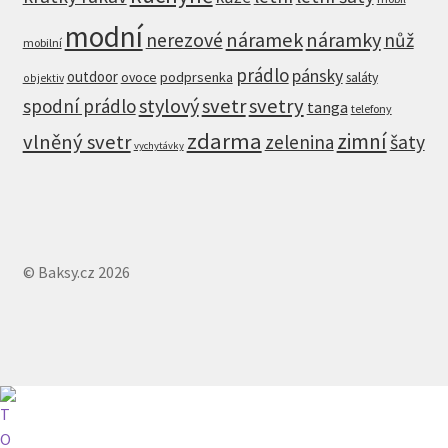
modní
nerezové
náramek
náramky
nůž
mobilní
prádlo
pánsky
outdoor
ovoce
podprsenka
saláty
objektiv
stylový
svetr
svetry
spodní prádlo
tanga
telefony
zdarma
zimní
vlněný svetr
zelenina
šaty
vychytávky
© Baksy.cz 2026