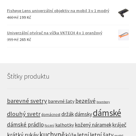
Fisheye Lens univerzální objektiv na mobil 3 v 1 modrý
Původní
Aktuální
460
Kč
199
Kč
cena
cena
byla:
je:
Univerzální otvírač na víčka VKTECH 4 v 1 oranžový
460 Kč.
199 Kč.
Původní
Aktuální
355
Kč
265
Kč
cena
cena
byla:
je:
355 Kč.
265 Kč.
Štítky produktu
barevné svetry
bezešvé
barevné šaty
brambory
dámské
dlouhý svetr
držák
dámsky
domácnost
dámské prádlo
kráječ
kožený náramek
kalhotky
focení
kuchyně
krátký rukáv
letní
letní šaty
kůže
mobil