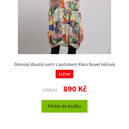
Dámský dlouhý svetr s potiskem Xikoi Novel béžová
SLEVA!
Původní
Aktuální
890
Kč
1760
Kč
cena
cena
byla:
je:
Přidat do košíku
1760 Kč.
890 Kč.