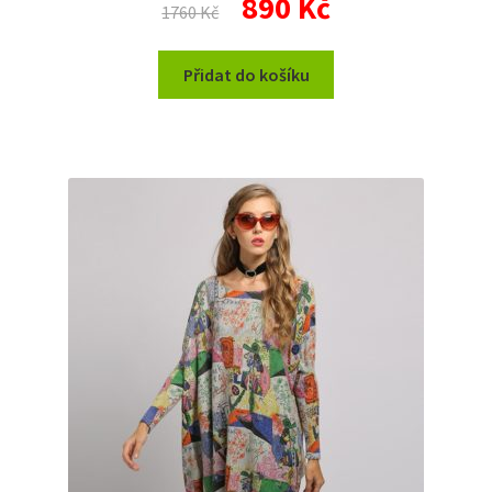
890
Kč
1760
Kč
cena
cena
byla:
je:
Přidat do košíku
1760 Kč.
890 Kč.