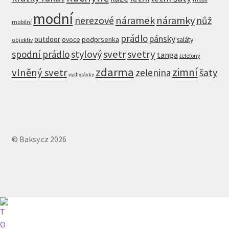
modní
nerezové
náramek
náramky
nůž
mobilní
prádlo
pánsky
outdoor
ovoce
podprsenka
saláty
objektiv
stylový
svetr
svetry
spodní prádlo
tanga
telefony
zdarma
zimní
vlněný svetr
zelenina
šaty
vychytávky
© Baksy.cz 2026