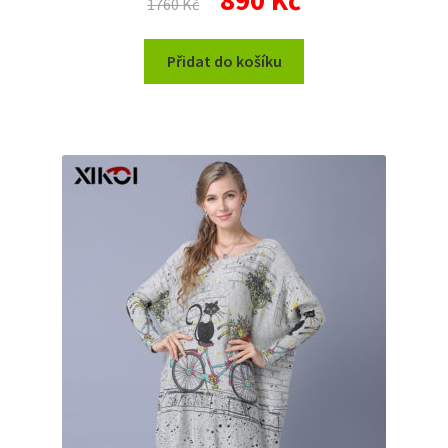
890
Kč
1760
Kč
cena
cena
byla:
je:
Přidat do košíku
1760 Kč.
890 Kč.