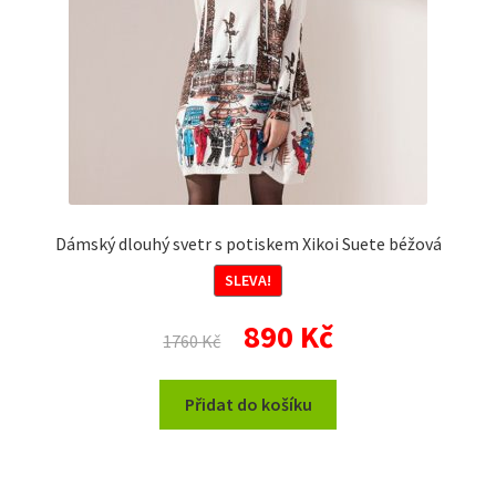
Dámský dlouhý svetr s potiskem Xikoi Suete béžová
SLEVA!
Původní
Aktuální
890
Kč
1760
Kč
cena
cena
byla:
je:
Přidat do košíku
1760 Kč.
890 Kč.