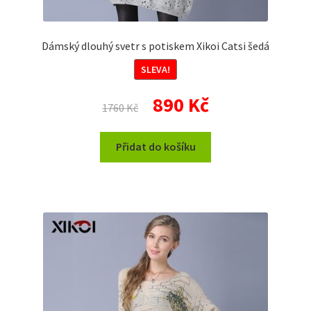
Dámský dlouhý svetr s potiskem Xikoi Catsi šedá
SLEVA!
Původní
Aktuální
890
Kč
1760
Kč
cena
cena
byla:
je:
Přidat do košíku
1760 Kč.
890 Kč.