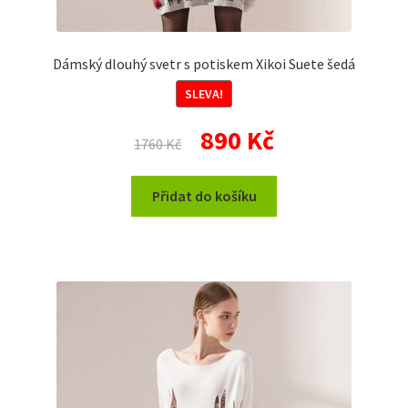
Dámský dlouhý svetr s potiskem Xikoi Suete šedá
SLEVA!
Původní
Aktuální
890
Kč
1760
Kč
cena
cena
byla:
je:
Přidat do košíku
1760 Kč.
890 Kč.