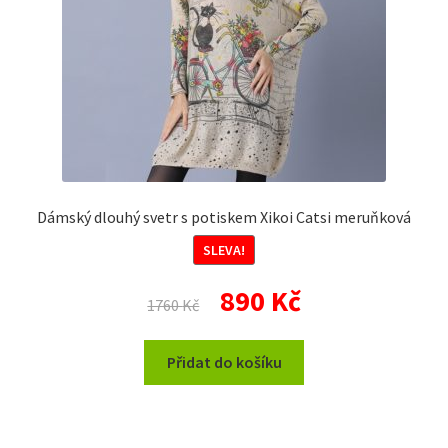
Dámský dlouhý svetr s potiskem Xikoi Catsi meruňková
SLEVA!
Původní
Aktuální
890
Kč
1760
Kč
cena
cena
byla:
je:
Přidat do košíku
1760 Kč.
890 Kč.