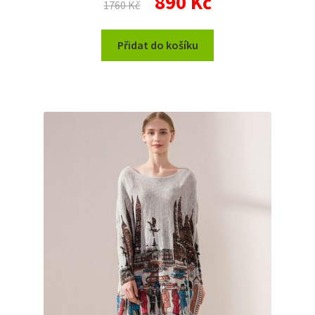
890
Kč
1760
Kč
cena
cena
byla:
je:
Přidat do košíku
1760 Kč.
890 Kč.