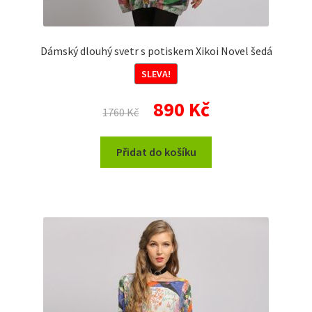
Dámský dlouhý svetr s potiskem Xikoi Novel šedá
SLEVA!
Původní
Aktuální
890
Kč
1760
Kč
cena
cena
byla:
je:
Přidat do košíku
1760 Kč.
890 Kč.