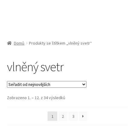
Obchodní podmínky
Pokladna
Pokyny pro celní řízení
Domů
Produkty se štítkem „vlněný svetr“
Reklamační řád
vlněný svetr
Zásady cookies (EU)
Seřazeno
Zobrazeno 1. – 12. z 34 výsledků
od
nejnovějších
1
2
3