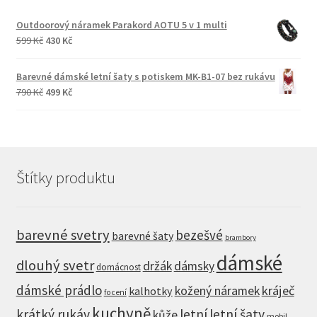
Outdoorový náramek Parakord AOTU 5 v 1 multi
Původní
Aktuální
599
Kč
430
Kč
cena
cena
byla:
je:
Barevné dámské letní šaty s potiskem MK-B1-07 bez rukávu
599 Kč.
430 Kč.
Původní
Aktuální
790
Kč
499
Kč
cena
cena
byla:
je:
790 Kč.
499 Kč.
Štítky produktu
barevné svetry
bezešvé
barevné šaty
brambory
dámské
dlouhý svetr
držák
dámsky
domácnost
dámské prádlo
kráječ
kožený náramek
kalhotky
focení
kuchyně
krátký rukáv
letní
letní šaty
kůže
mobil