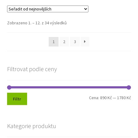
Seřazeno
Zobrazeno 1. – 12. z 34 výsledků
od
nejnovějších
1
2
3
Filtrovat podle ceny
Min
Max
Cena:
890 Kč
—
1780 Kč
Filtr
cen
cen
Kategorie produktu