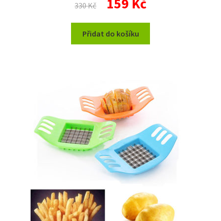
159
Kč
330
Kč
cena
cena
byla:
je:
Přidat do košíku
330 Kč.
159 Kč.