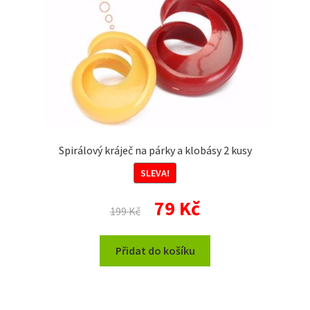
Spirálový kráječ na párky a klobásy 2 kusy
SLEVA!
Původní
Aktuální
79
Kč
199
Kč
cena
cena
byla:
je:
Přidat do košíku
199 Kč.
79 Kč.