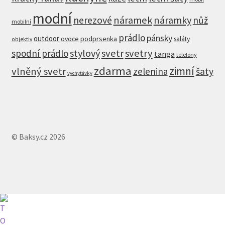
modní
nerezové
náramek
náramky
nůž
mobilní
prádlo
pánsky
outdoor
ovoce
podprsenka
saláty
objektiv
stylový
svetr
svetry
spodní prádlo
tanga
telefony
zdarma
zimní
vlněný svetr
zelenina
šaty
vychytávky
© Baksy.cz 2026