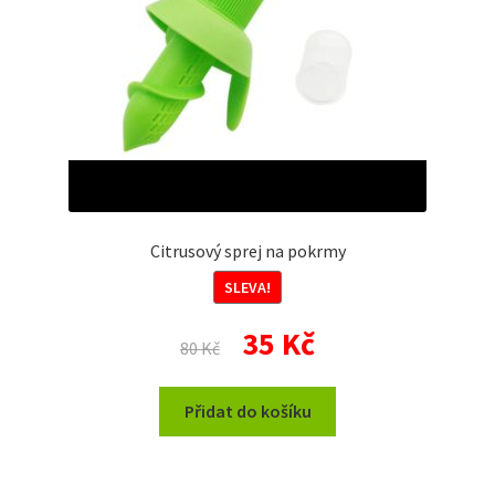
Citrusový sprej na pokrmy
SLEVA!
Původní
Aktuální
35
Kč
80
Kč
cena
cena
byla:
je:
Přidat do košíku
80 Kč.
35 Kč.