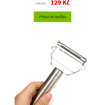
129
Kč
240
Kč
cena
cena
byla:
je:
Přidat do košíku
240 Kč.
129 Kč.