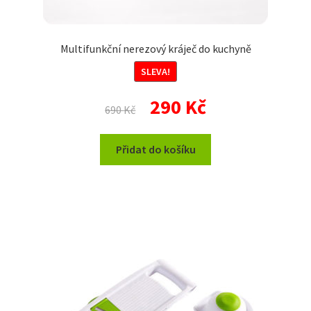
Multifunkční nerezový kráječ do kuchyně
SLEVA!
Původní
Aktuální
290
Kč
690
Kč
cena
cena
byla:
je:
Přidat do košíku
690 Kč.
290 Kč.