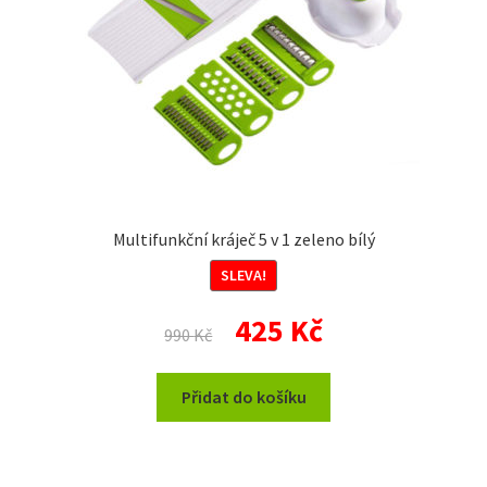
Multifunkční kráječ 5 v 1 zeleno bílý
SLEVA!
Původní
Aktuální
425
Kč
990
Kč
cena
cena
byla:
je:
Přidat do košíku
990 Kč.
425 Kč.