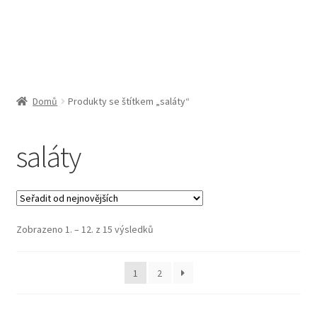
Obchodní podmínky
Pokladna
Pokyny pro celní řízení
Domů
Produkty se štítkem „saláty“
Reklamační řád
saláty
Zásady cookies (EU)
Seřazeno
Zobrazeno 1. – 12. z 15 výsledků
od
nejnovějších
1
2