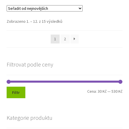
Seřazeno
Zobrazeno 1. – 12. z 15 výsledků
od
nejnovějších
1
2
Filtrovat podle ceny
Min
Max
Cena:
30 Kč
—
530 Kč
Filtr
cen
cen
Kategorie produktu