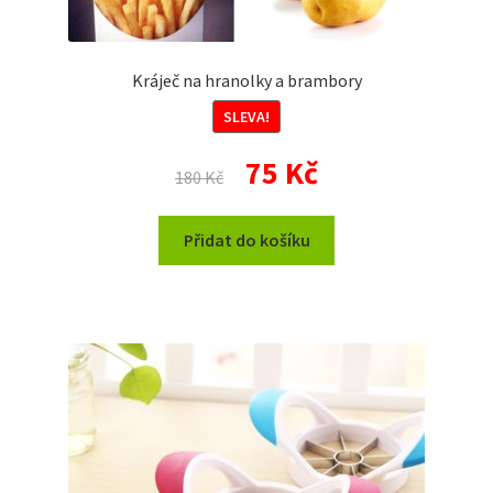
Kráječ na hranolky a brambory
SLEVA!
Původní
Aktuální
75
Kč
180
Kč
cena
cena
byla:
je:
Přidat do košíku
180 Kč.
75 Kč.