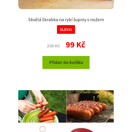
Skvělá škrabka na rybí šupiny s nožem
SLEVA!
Původní
Aktuální
99
Kč
230
Kč
cena
cena
byla:
je:
Přidat do košíku
230 Kč.
99 Kč.