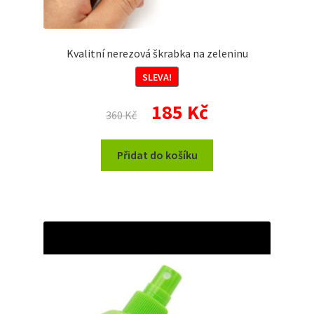
Kvalitní nerezová škrabka na zeleninu
SLEVA!
Původní
Aktuální
185
Kč
360
Kč
cena
cena
byla:
je:
Přidat do košíku
360 Kč.
185 Kč.