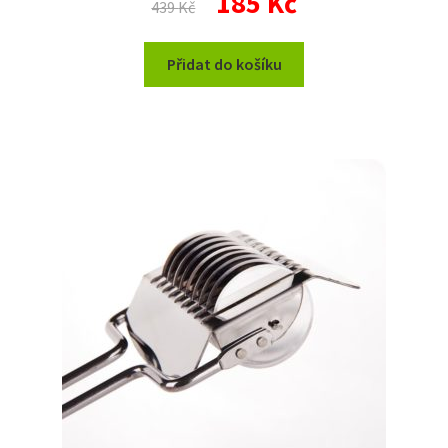
185
Kč
439
Kč
cena
cena
byla:
je:
Přidat do košíku
439 Kč.
185 Kč.