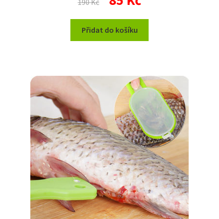
85
Kč
190
Kč
cena
cena
byla:
je:
Přidat do košíku
190 Kč.
85 Kč.