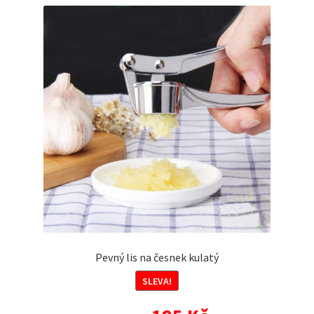
Pevný lis na česnek kulatý
SLEVA!
Původní
Aktuální