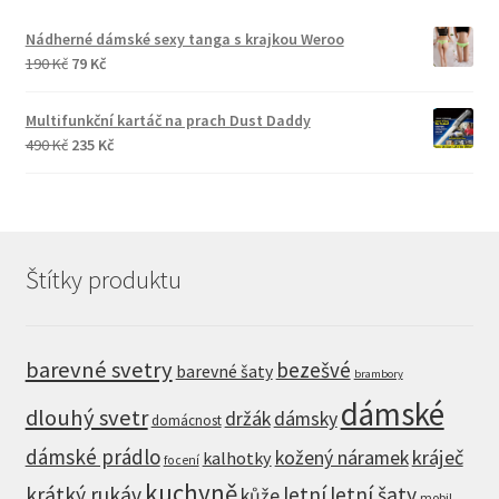
Nádherné dámské sexy tanga s krajkou Weroo
Původní
Aktuální
190
Kč
79
Kč
cena
cena
byla:
je:
Multifunkční kartáč na prach Dust Daddy
190 Kč.
79 Kč.
Původní
Aktuální
490
Kč
235
Kč
cena
cena
byla:
je:
490 Kč.
235 Kč.
Štítky produktu
barevné svetry
bezešvé
barevné šaty
brambory
dámské
dlouhý svetr
držák
dámsky
domácnost
dámské prádlo
kráječ
kožený náramek
kalhotky
focení
kuchyně
krátký rukáv
letní
letní šaty
kůže
mobil