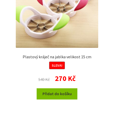
Plastový kráječ na jablka velikost 15 cm
SLEVA!
Původní
Aktuální
270
Kč
540
Kč
cena
cena
byla:
je:
Přidat do košíku
540 Kč.
270 Kč.