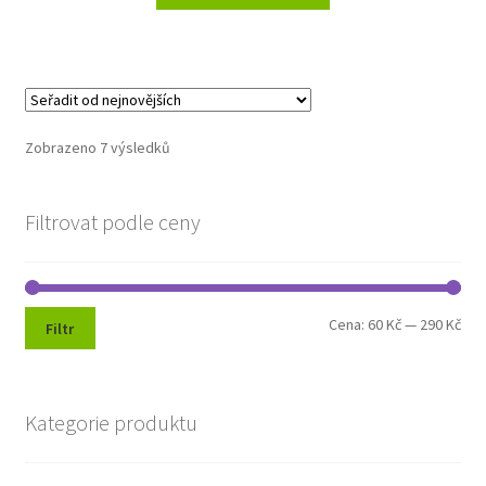
Seřazeno
Zobrazeno 7 výsledků
od
nejnovějších
Filtrovat podle ceny
Min
Max
Cena:
60 Kč
—
290 Kč
Filtr
cen
cen
Kategorie produktu