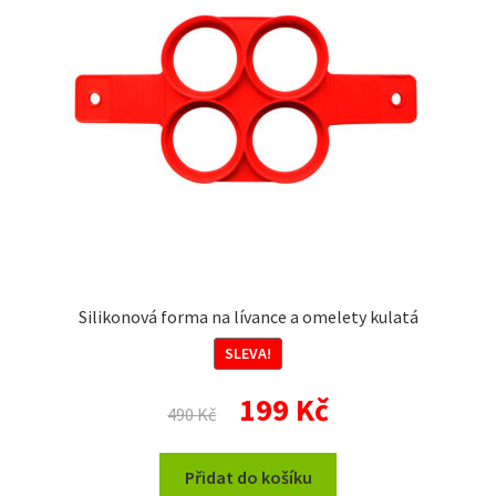
Silikonová forma na lívance a omelety kulatá
SLEVA!
Původní
Aktuální
199
Kč
490
Kč
cena
cena
byla:
je:
Přidat do košíku
490 Kč.
199 Kč.