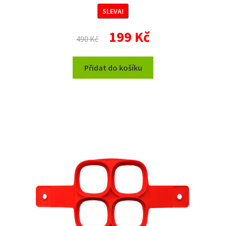
SLEVA!
Původní
Aktuální
199
Kč
490
Kč
cena
cena
byla:
je:
Přidat do košíku
490 Kč.
199 Kč.