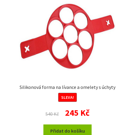
Silikonová forma na lívance a omelety s úchyty
SLEVA!
Původní
Aktuální
245
Kč
540
Kč
cena
cena
byla:
je:
Přidat do košíku
540 Kč.
245 Kč.