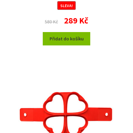
SLEVA!
Původní
Aktuální
289
Kč
580
Kč
cena
cena
byla:
je:
Přidat do košíku
580 Kč.
289 Kč.