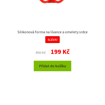
Silikonová forma na lívance a omelety srdce
SLEVA!
Původní
Aktuální
199
Kč
490
Kč
cena
cena
byla:
je:
Přidat do košíku
490 Kč.
199 Kč.