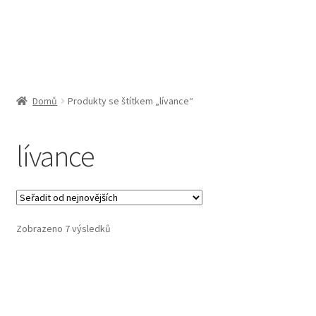
Obchodní podmínky
Pokladna
Pokyny pro celní řízení
Domů
Produkty se štítkem „lívance“
Reklamační řád
lívance
Zásady cookies (EU)
Seřazeno
Zobrazeno 7 výsledků
od
nejnovějších