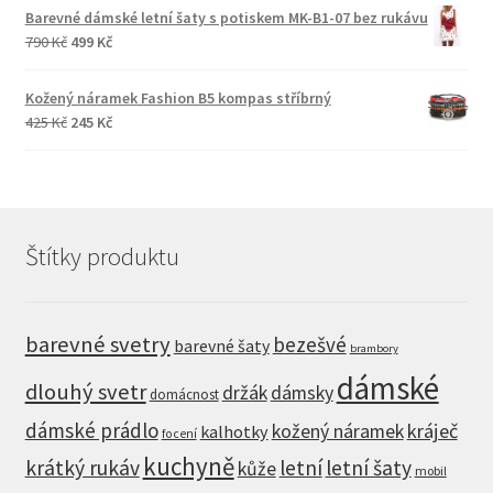
Barevné dámské letní šaty s potiskem MK-B1-07 bez rukávu
Původní
Aktuální
790
Kč
499
Kč
cena
cena
byla:
je:
Kožený náramek Fashion B5 kompas stříbrný
790 Kč.
499 Kč.
Původní
Aktuální
425
Kč
245
Kč
cena
cena
byla:
je:
425 Kč.
245 Kč.
Štítky produktu
barevné svetry
bezešvé
barevné šaty
brambory
dámské
dlouhý svetr
držák
dámsky
domácnost
dámské prádlo
kráječ
kožený náramek
kalhotky
focení
kuchyně
krátký rukáv
letní
letní šaty
kůže
mobil