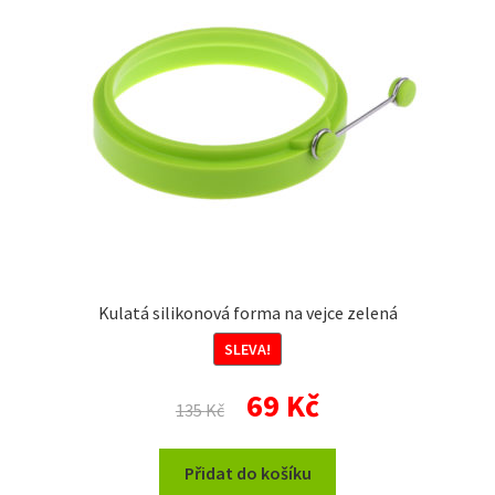
Kulatá silikonová forma na vejce zelená
SLEVA!
Původní
Aktuální
69
Kč
135
Kč
cena
cena
byla:
je:
Přidat do košíku
135 Kč.
69 Kč.