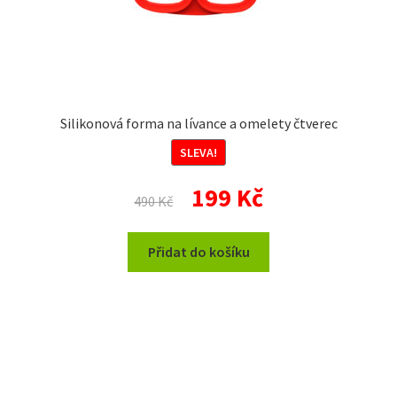
Silikonová forma na lívance a omelety čtverec
SLEVA!
Původní
Aktuální
199
Kč
490
Kč
cena
cena
byla:
je:
Přidat do košíku
490 Kč.
199 Kč.