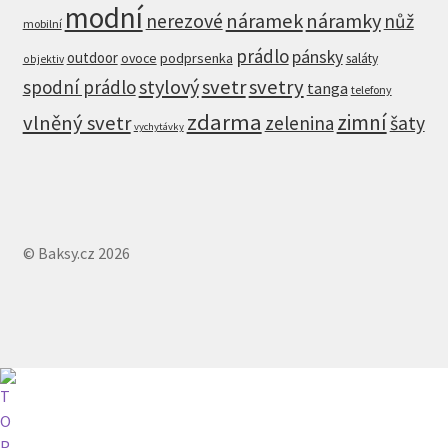
modní
nerezové
náramek
náramky
nůž
mobilní
prádlo
pánsky
outdoor
ovoce
podprsenka
saláty
objektiv
stylový
svetr
svetry
spodní prádlo
tanga
telefony
zdarma
zimní
vlněný svetr
zelenina
šaty
vychytávky
© Baksy.cz 2026