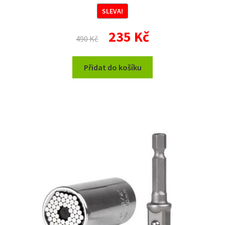
SLEVA!
Původní
Aktuální
235
Kč
490
Kč
cena
cena
byla:
je:
Přidat do košíku
490 Kč.
235 Kč.