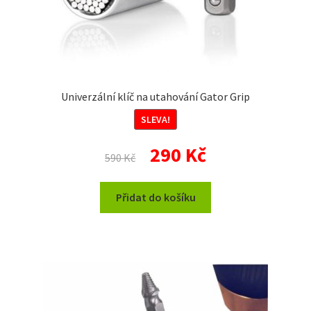
Univerzální klíč na utahování Gator Grip
SLEVA!
Původní
Aktuální
290
Kč
590
Kč
cena
cena
byla:
je:
Přidat do košíku
590 Kč.
290 Kč.