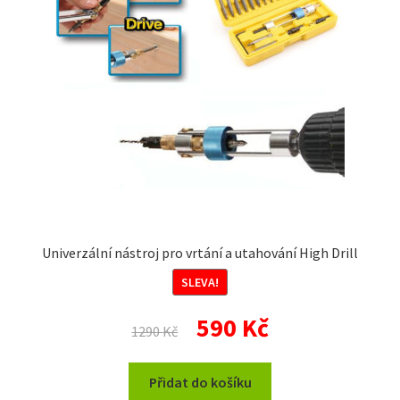
Univerzální nástroj pro vrtání a utahování High Drill
SLEVA!
Původní
Aktuální
590
Kč
1290
Kč
cena
cena
byla:
je:
Přidat do košíku
1290 Kč.
590 Kč.