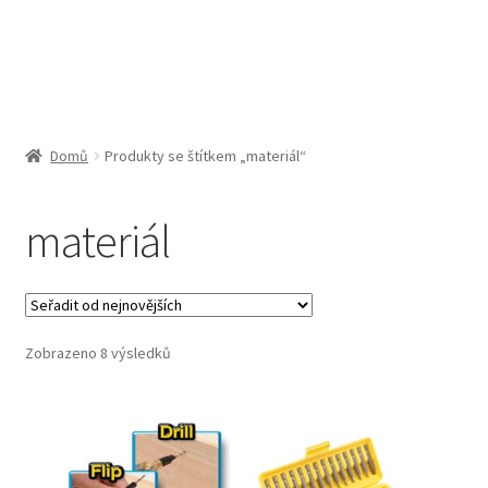
Obchodní podmínky
Pokladna
Pokyny pro celní řízení
Domů
Produkty se štítkem „materiál“
Reklamační řád
materiál
Zásady cookies (EU)
Seřazeno
Zobrazeno 8 výsledků
od
nejnovějších