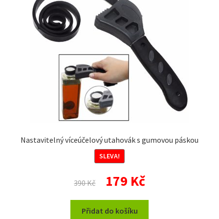
na
stránce
produktu
Nastavitelný víceúčelový utahovák s gumovou páskou
SLEVA!
Původní
Aktuální
179
Kč
390
Kč
cena
cena
byla:
je:
Přidat do košíku
390 Kč.
179 Kč.