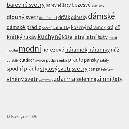
barevné svetry
bezešvé
barevné šaty
brambory
dámské
dlouhý svetr
držák
dámsky
domácnost
dámské prádlo
kráječ
kožený náramek
kalhotky
focení
kuchyně
krátký rukáv
letní
letní šaty
kůže
mobil
modní
nerezové
náramek
náramky
nůž
mobilní
prádlo
pánsky
outdoor
ovoce
podprsenka
saláty
objektiv
stylový
svetr
svetry
spodní prádlo
tanga
telefony
zdarma
zimní
vlněný svetr
zelenina
šaty
vychytávky
© Baksy.cz 2026