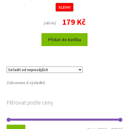
SLEVA!
Původní
Aktuální
179
Kč
249
Kč
cena
cena
byla:
je:
Přidat do košíku
249 Kč.
179 Kč.
Seřazeno
Zobrazeno 8 výsledků
od
nejnovějších
Filtrovat podle ceny