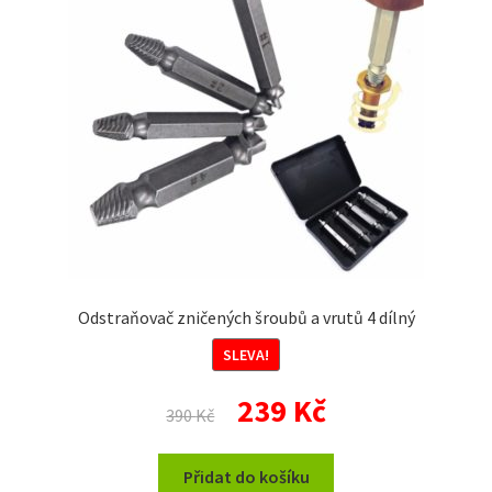
Odstraňovač zničených šroubů a vrutů 4 dílný
SLEVA!
Původní
Aktuální
239
Kč
390
Kč
cena
cena
byla:
je:
Přidat do košíku
390 Kč.
239 Kč.