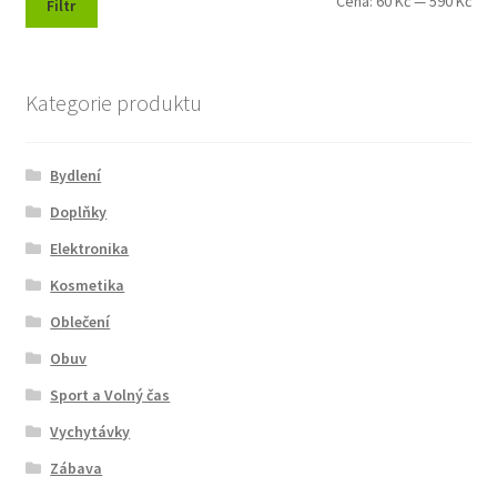
Min
Max
Cena:
60 Kč
—
590 Kč
Filtr
cen
cen
Kategorie produktu
Bydlení
Doplňky
Elektronika
Kosmetika
Oblečení
Obuv
Sport a Volný čas
Vychytávky
Zábava