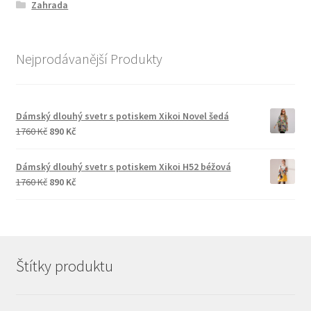
Zahrada
Nejprodávanější Produkty
Dámský dlouhý svetr s potiskem Xikoi Novel šedá
Původní
Aktuální
1760
Kč
890
Kč
cena
cena
byla:
je:
Dámský dlouhý svetr s potiskem Xikoi H52 béžová
1760 Kč.
890 Kč.
Původní
Aktuální
1760
Kč
890
Kč
cena
cena
byla:
je:
1760 Kč.
890 Kč.
Štítky produktu